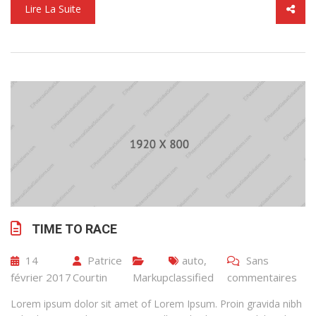
Lire La Suite
TIME TO RACE
14
Patrice
auto
,
Sans
février 2017
Courtin
Markup
classified
commentaires
Lorem ipsum dolor sit amet of Lorem Ipsum. Proin gravida nibh