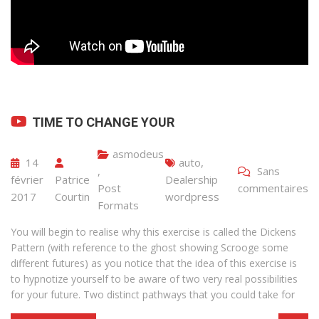
TIME TO CHANGE YOUR
asmodeus
14
auto
,
,
Sans
février
Patrice
Dealership
Post
commentaires
2017
Courtin
wordpress
Formats
You will begin to realise why this exercise is called the Dickens
Pattern (with reference to the ghost showing Scrooge some
different futures) as you notice that the idea of this exercise is
to hypnotize yourself to be aware of two very real possibilities
for your future. Two distinct pathways that you could take for