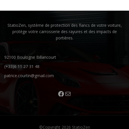
Suivez-nous sur Facebook
E-mail
StatioZen, système de protection des flancs de votre voiture,
protège votre carrosserie des rayures et des impacts de
portières.
92100 Boulogne Billancourt
(+33)6 11 27 31 48
patrice.courtin@gmail.com
©Copyright 2026
StatioZen