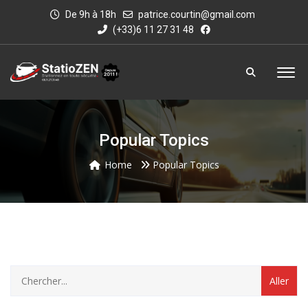
De 9h à 18h
patrice.courtin@gmail.com
(+33)6 11 27 31 48
Popular Topics
Home
Popular Topics
category
with
dropdown